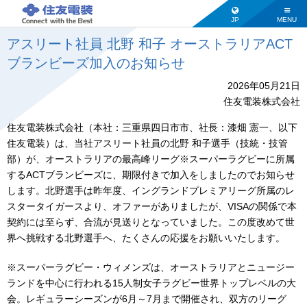
JP
MENU
アスリート社員 北野 和子 オーストラリアACT
ブランビーズ加入のお知らせ
2026年05月21日
住友電装株式会社
住友電装株式会社（本社：三重県四日市市、社長：漆畑 憲一、以下
住友電装）は、当社アスリート社員の北野 和子選手（技統・技管
部）が、オーストラリアの最高峰リーグ※スーパーラグビーに所属
するACTブランビーズに、期限付きで加入をしましたのでお知らせ
します。北野選手は昨年度、イングランドプレミアリーグ所属のレ
スタータイガースより、オファーがありましたが、VISAの関係で本
契約には至らず、合流が見送りとなっていました。この度改めて世
界へ挑戦する北野選手へ、たくさんの応援をお願いいたします。
※スーパーラグビー・ウィメンズは、オーストラリアとニュージー
ランドを中心に行われる15人制女子ラグビー世界トップレベルの大
会。レギュラーシーズンが6月～7月まで開催され、双方のリーグ