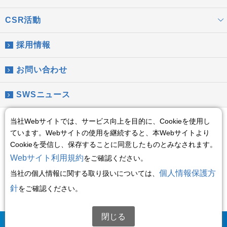
CSR活動
採用情報
お問い合わせ
SWSニュース
情報セキュリティ基本方針
当社Webサイトでは、サービス向上を目的に、Cookieを使用し
ています。Webサイトの使用を継続すると、本Webサイトより
Global Privacy Policy
Cookieを受信し、保存することに同意したものとみなされます。
Webサイト利用規約
をご確認ください。
Social Media Policy
個人情報保護方
当社の個人情報に関する取り扱いについては、
サイトご利用にあたって
針
をご確認ください。
サイトマップ
閉じる
(C)2008 Sumitomo Wiring Systems, Ltd.