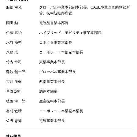
服部 幸光
グローバル事業本部副本部長、CASE事業企画統轄部所
管、技術統轄部所管
岡田 勲
電装品営業本部長
伊藤 武治
ハイブリッド・モビリティ事業本部長
水谷 禎秀
コネクタ事業本部長
八島 崇
コーポレート本部副本部長
竹内 幸司
東部事業本部長
難波 創一郎
グローバル事業本部長
古川 茂樹
西部事業本部長
星野 譲司
調達本部長
後藤 幸一郎
生産技術本部長
有村 敏晴
コーポレート本部副本部長
佐野 忠徳
電線事業本部長
執行役員