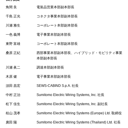
角間 良
電装品営業本部副本部長
千島 正光
コネクタ事業本部副本部長
川瀬 雅生
コーポレート本部副本部長
一色 義博
電子事業本部副本部長
東野 富雄
コーポレート本部副本部長
桑原 正紀
西部事業本部副本部長、ハイブリッド・モビリティ事業
本部副本部長
川瀬 眞二
調達本部副本部長
木原 健
電子事業本部副本部長
須田 昌宏
SEWS-CABIND S.p.A. 社長
中村 正治
Sumitomo Electric Wiring Systems, Inc. 社長
松下 佳生
Sumitomo Electric Wiring Systems, Inc. 副社長
桂山 茂孝
Sumitomo Electric Wiring Systems (Europe) Ltd. 取締役
廣田 陽
Sumitomo Electric Wiring Systems (Thailand) Ltd. 社長