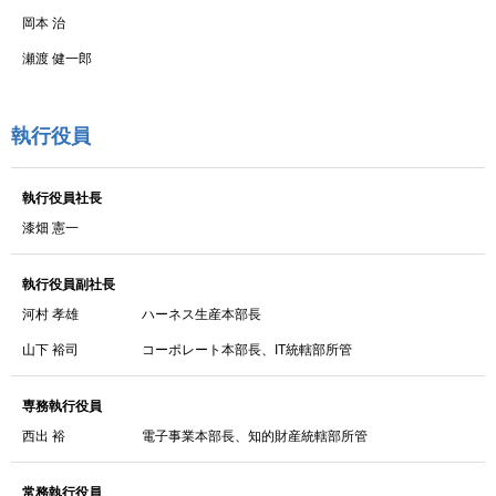
岡本 治
瀬渡 健一郎
執行役員
執行役員社長
漆畑 憲一
執行役員副社長
河村 孝雄
ハーネス生産本部長
山下 裕司
コーポレート本部長、IT統轄部所管
専務執行役員
西出 裕
電子事業本部長、知的財産統轄部所管
常務執行役員