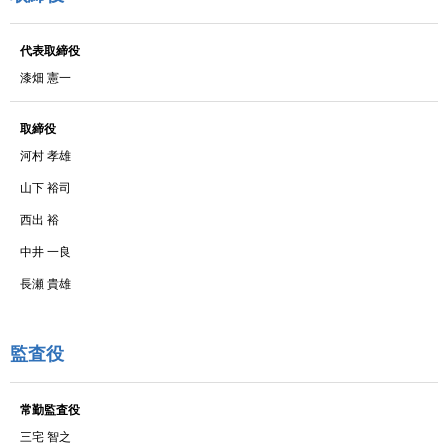
代表取締役
漆畑 憲一
取締役
河村 孝雄
山下 裕司
西出 裕
中井 一良
長瀬 貴雄
監査役
常勤監査役
三宅 智之